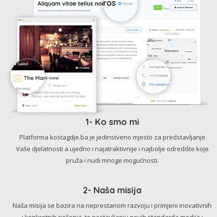
1- Ko smo mi
Platforma kostagdje.ba je jedinstveno mjesto za predstavljanje
Vaše djelatnosti a ujedno i najatraktivnije i najbolje odredište koje
pruža i nudi mnoge mogućnosti.
2- Naša misija
Naša misija se bazira na neprestanom razvoju i primjeni inovativnih
i konkretnih rješenja, te postavljanju novih standarda medija i