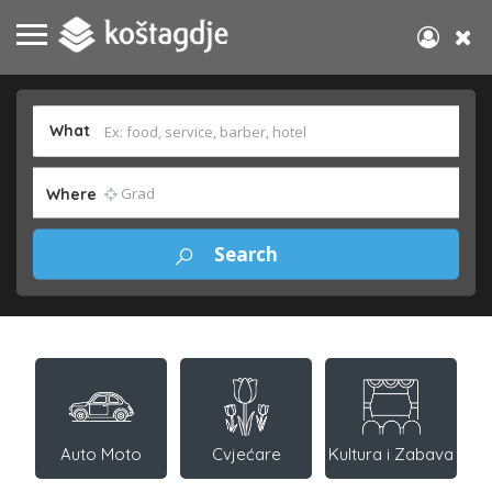
What
Where
Auto Moto
Cvjećare
Kultura i Zabava