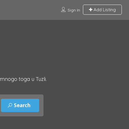
Add Listing
Sign In
 mnogo toga u Tuzli.