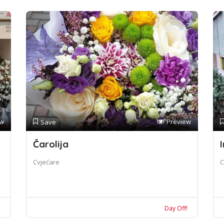
ew
Preview
Save
Čarolija
I
Cvjećare
C
!
Day Off!