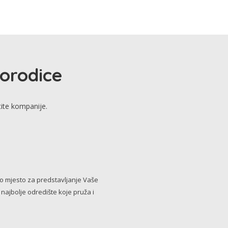
porodice
tite kompanije.
no mjesto za predstavljanje Vaše
i najbolje odredište koje pruža i