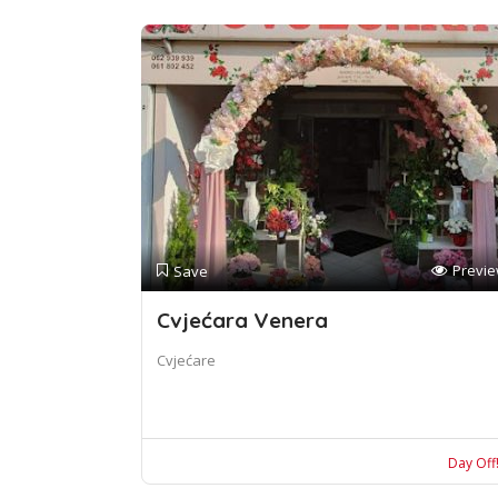
Previ
Save
Cvjećara Venera
Cvjećare
Day Off