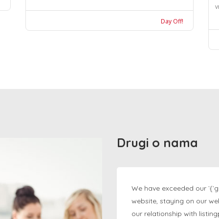
v
Day Off!
Drugi o nama
We have exceeded our `{`g
website, staying on our we
our relationship with listi