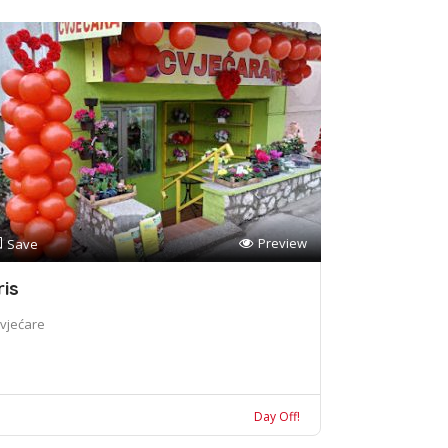
Preview
Save
ris
vjećare
Day Off!