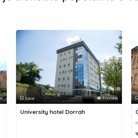
ew
Preview
Save
University hotel Dorrah
R