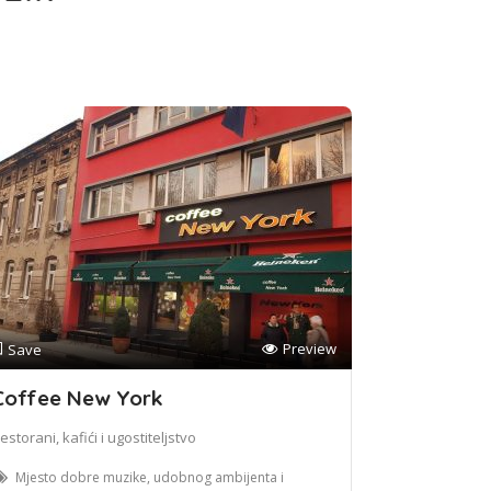
Preview
Save
Coffee New York
estorani, kafići i ugostiteljstvo
Mjesto dobre muzike, udobnog ambijenta i