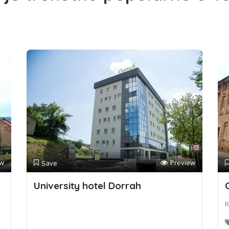
ew
Preview
Save
University hotel Dorrah
R