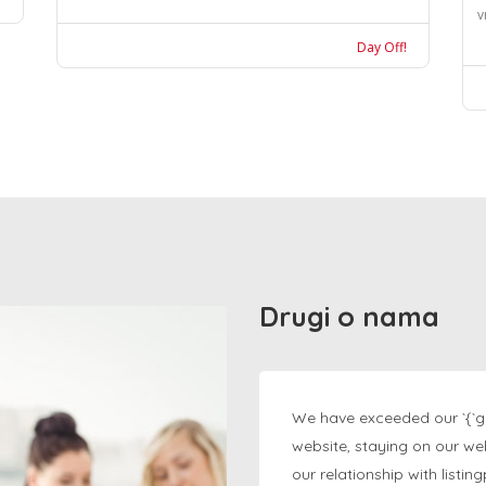
v
Day Off!
Drugi o nama
We have exceeded our `{`g
website, staying on our we
our relationship with listi