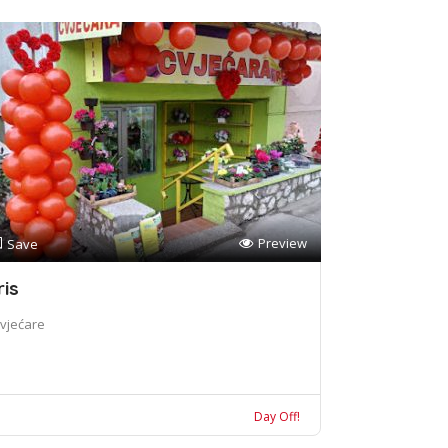
Preview
Save
ris
vjećare
Day Off!