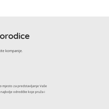
porodice
tite kompanije.
no mjesto za predstavljanje Vaše
i najbolje odredište koje pruža i