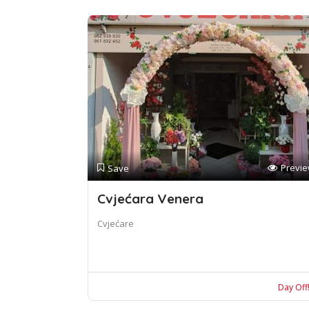
Previ
Save
Cvjećara Venera
Cvjećare
Day Off