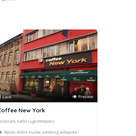
Preview
Save
Coffee New York
estorani, kafići i ugostiteljstvo
Mjesto dobre muzike, udobnog ambijenta i