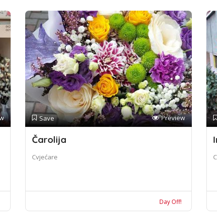
ew
Preview
Save
Čarolija
I
Cvjećare
C
!
Day Off!