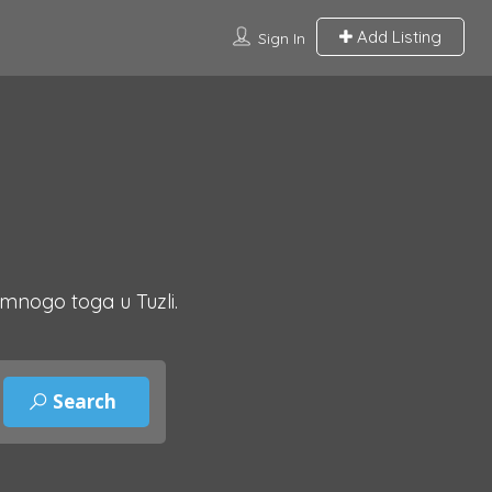
Add Listing
Sign In
 mnogo toga u Tuzli.