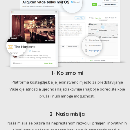
1- Ko smo mi
Platforma kostagdje.ba je jedinstveno mjesto za predstavljanje
Vaše djelatnosti a ujedno i najatraktivnije i najbolje odredište koje
pruža i nudi mnoge mogućnosti.
2- Naša misija
Naša misija se bazira na neprestanom razvoju i primjeni inovativnih
i konkretnih rješenja, te postavljanju novih standarda medija i