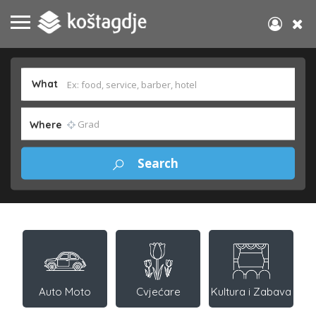
What
Where
Auto Moto
Cvjećare
Kultura i Zabava