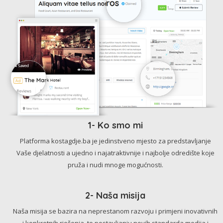
1- Ko smo mi
Platforma kostagdje.ba je jedinstveno mjesto za predstavljanje
Vaše djelatnosti a ujedno i najatraktivnije i najbolje odredište koje
pruža i nudi mnoge mogućnosti.
2- Naša misija
Naša misija se bazira na neprestanom razvoju i primjeni inovativnih
i konkretnih rješenja, te postavljanju novih standarda medija i