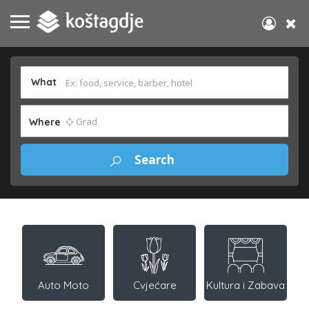
What
Where
Auto Moto
Cvjećare
Kultura i Zabava