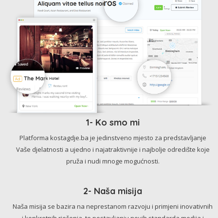
1- Ko smo mi
Platforma kostagdje.ba je jedinstveno mjesto za predstavljanje
Vaše djelatnosti a ujedno i najatraktivnije i najbolje odredište koje
pruža i nudi mnoge mogućnosti.
2- Naša misija
Naša misija se bazira na neprestanom razvoju i primjeni inovativnih
i konkretnih rješenja, te postavljanju novih standarda medija i