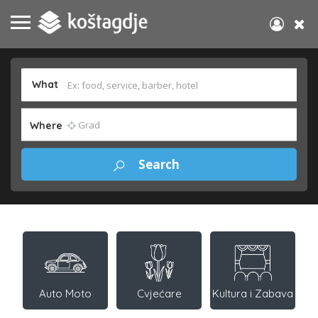
What
Where
Auto Moto
Cvjećare
Kultura i Zabava