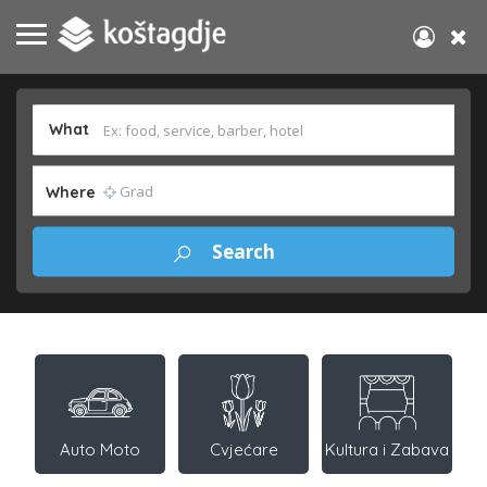
What
Where
Auto Moto
Cvjećare
Kultura i Zabava