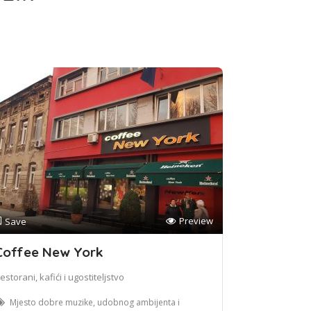
Preview
Save
Coffee New York
estorani, kafići i ugostiteljstvo
Mjesto dobre muzike, udobnog ambijenta i