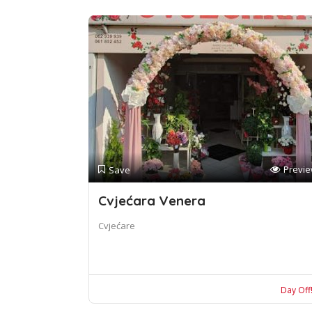
Previ
Save
Cvjećara Venera
Cvjećare
Day Off