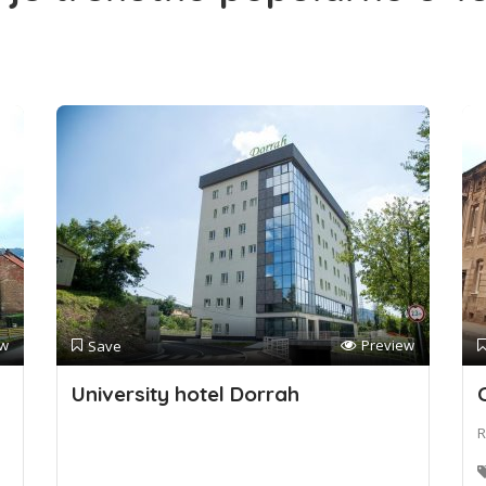
ew
Preview
Save
University hotel Dorrah
R