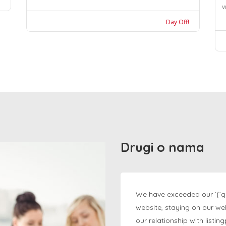
v
Day Off!
Drugi o nama
We have exceeded our `{`g
website, staying on our we
our relationship with listi