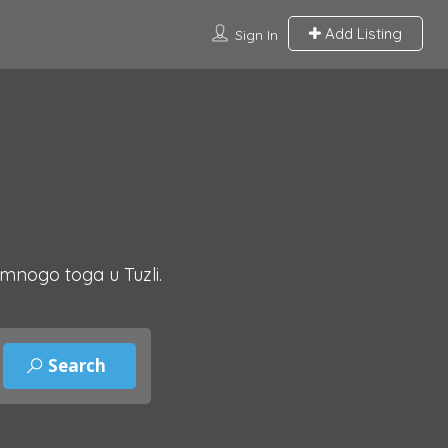
Add Listing
Sign In
 mnogo toga u Tuzli.