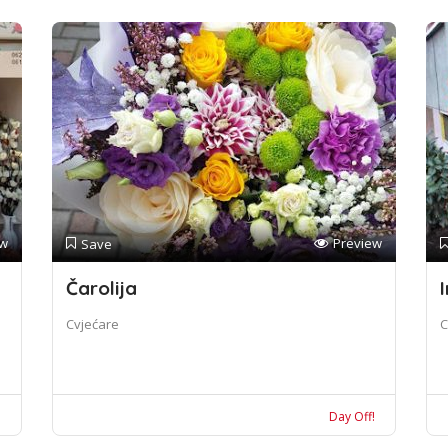
ew
Preview
Save
Čarolija
I
Cvjećare
C
!
Day Off!