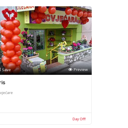
Preview
Save
ris
vjećare
Day Off!