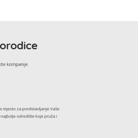
porodice
tite kompanije.
no mjesto za predstavljanje Vaše
i najbolje odredište koje pruža i