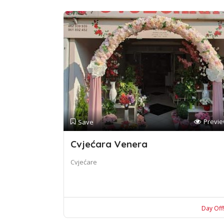
Previ
Save
Cvjećara Venera
Cvjećare
Day Off