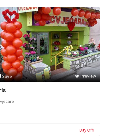
Preview
Save
ris
vjećare
Day Off!