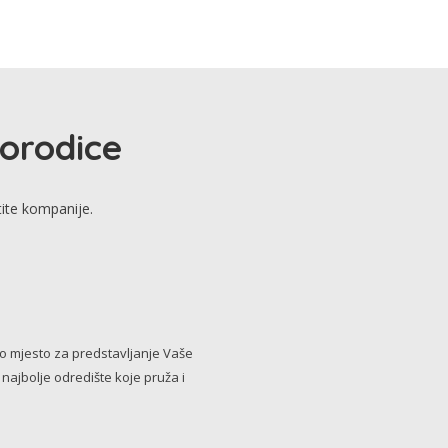
porodice
tite kompanije.
no mjesto za predstavljanje Vaše
i najbolje odredište koje pruža i