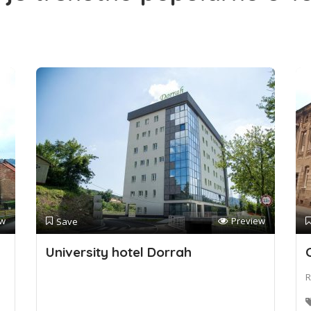
ew
Preview
Save
University hotel Dorrah
R