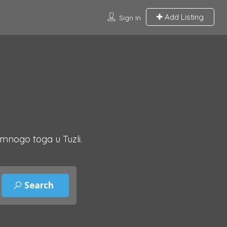
Add Listing
Sign In
 mnogo toga u Tuzli.