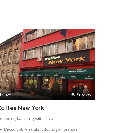
Preview
Save
Coffee New York
estorani, kafići i ugostiteljstvo
Mjesto dobre muzike, udobnog ambijenta i