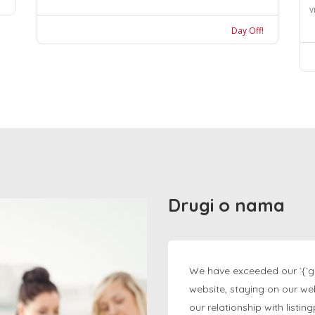
v
Day Off!
Drugi o nama
We have exceeded our `{`g
website, staying on our we
our relationship with listi