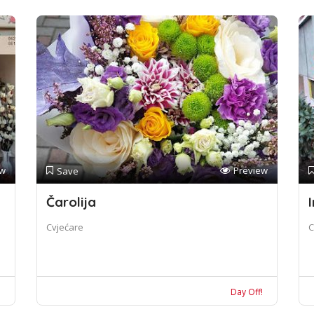
ew
Preview
Save
Čarolija
I
Cvjećare
C
!
Day Off!