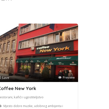
Preview
Save
Coffee New York
estorani, kafići i ugostiteljstvo
Mjesto dobre muzike, udobnog ambijenta i