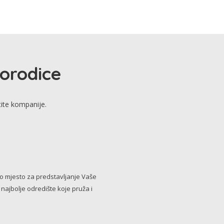
porodice
tite kompanije.
no mjesto za predstavljanje Vaše
i najbolje odredište koje pruža i