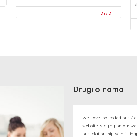
v
Day Off!
Drugi o nama
We have exceeded our `{`g
website, staying on our we
our relationship with listi