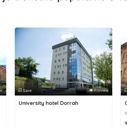
ew
Preview
Save
University hotel Dorrah
R