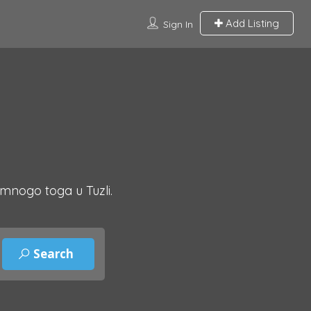
Add Listing
Sign In
 mnogo toga u Tuzli.