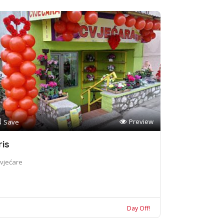
Preview
Save
ris
vjećare
Day Off!