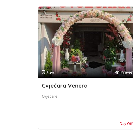
Previ
Save
Cvjećara Venera
Cvjećare
Day Off