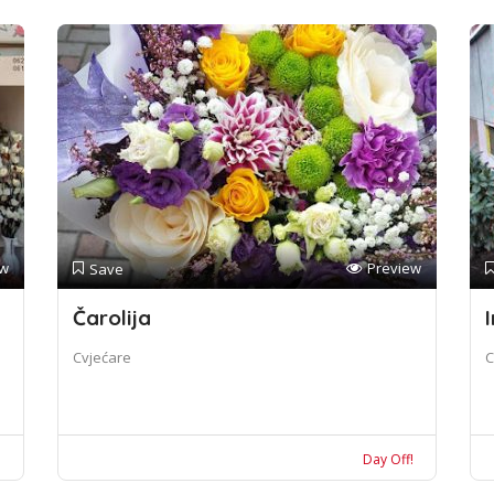
ew
Preview
Save
Čarolija
I
Cvjećare
C
!
Day Off!