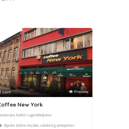
Preview
Save
Coffee New York
estorani, kafići i ugostiteljstvo
Mjesto dobre muzike, udobnog ambijenta i