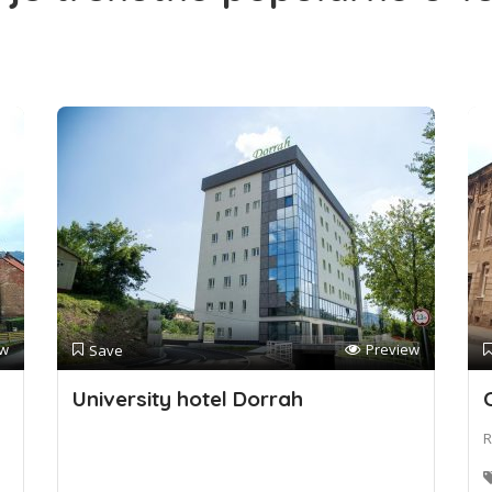
ew
Preview
Save
University hotel Dorrah
R