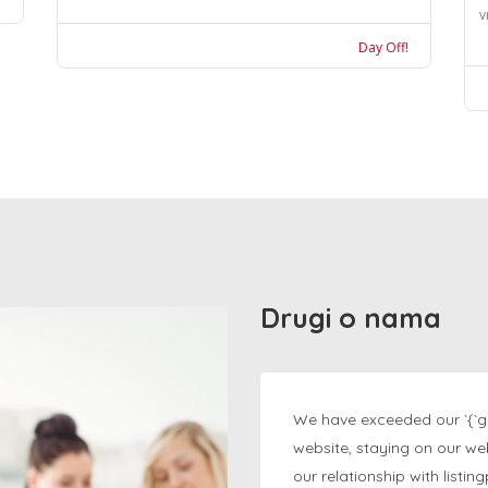
v
Day Off!
Drugi o nama
We have exceeded our `{`g
website, staying on our we
our relationship with listi