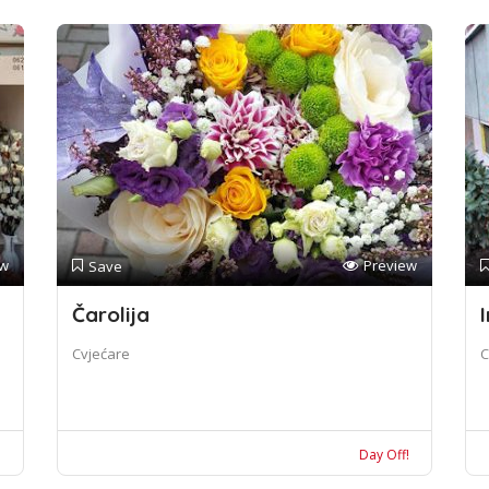
ew
Preview
Save
Čarolija
I
Cvjećare
C
!
Day Off!