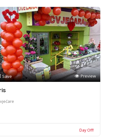
Preview
Save
ris
vjećare
Day Off!