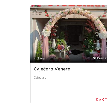
Previ
Save
Cvjećara Venera
Cvjećare
Day Off