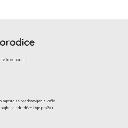
porodice
tite kompanije.
no mjesto za predstavljanje Vaše
i najbolje odredište koje pruža i