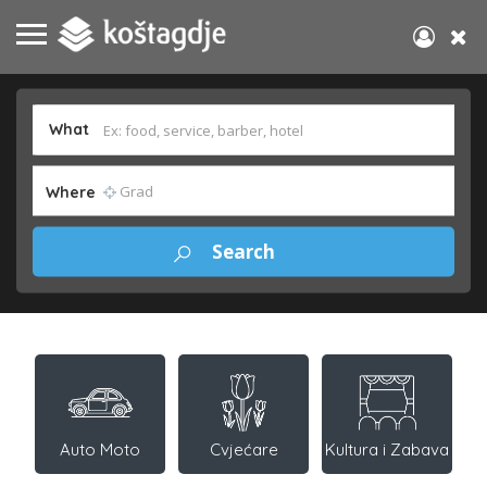
What
Where
Auto Moto
Cvjećare
Kultura i Zabava