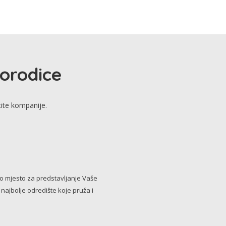
porodice
tite kompanije.
no mjesto za predstavljanje Vaše
i najbolje odredište koje pruža i