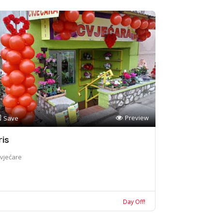
Preview
Save
ris
vjećare
Day Off!