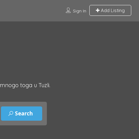
Add Listing
Sign In
 mnogo toga u Tuzli.