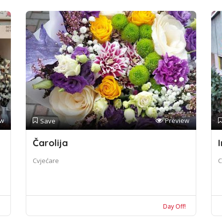
ew
Preview
Save
Čarolija
I
Cvjećare
C
!
Day Off!