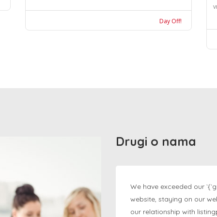
v
Day Off!
Drugi o nama
We have exceeded our `{`g
website, staying on our we
our relationship with listi