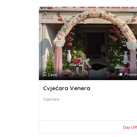
Previ
Save
Cvjećara Venera
Cvjećare
Day Off