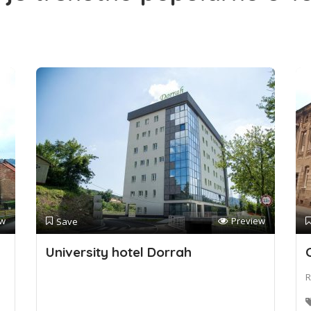
ew
Preview
Save
University hotel Dorrah
R