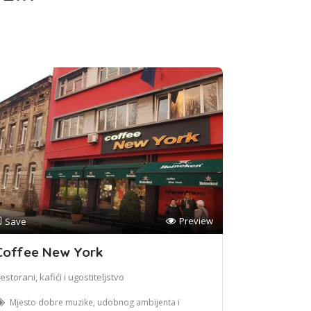
Preview
Save
Coffee New York
estorani, kafići i ugostiteljstvo
Mjesto dobre muzike, udobnog ambijenta i