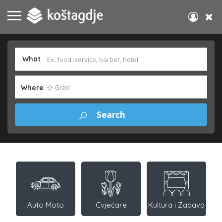
What
Where
Auto Moto
Cvjećare
Kultura i Zabava