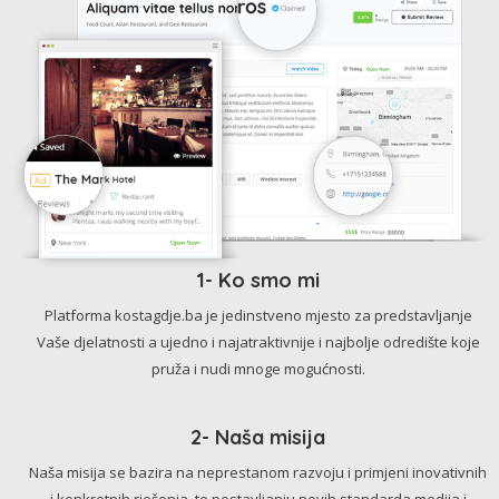
1- Ko smo mi
Platforma kostagdje.ba je jedinstveno mjesto za predstavljanje
Vaše djelatnosti a ujedno i najatraktivnije i najbolje odredište koje
pruža i nudi mnoge mogućnosti.
2- Naša misija
Naša misija se bazira na neprestanom razvoju i primjeni inovativnih
i konkretnih rješenja, te postavljanju novih standarda medija i