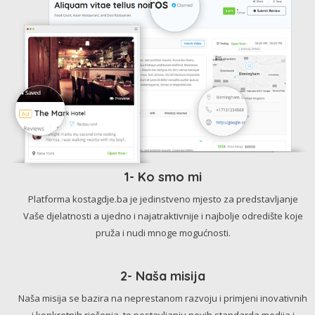
1- Ko smo mi
Platforma kostagdje.ba je jedinstveno mjesto za predstavljanje
Vaše djelatnosti a ujedno i najatraktivnije i najbolje odredište koje
pruža i nudi mnoge mogućnosti.
2- Naša misija
Naša misija se bazira na neprestanom razvoju i primjeni inovativnih
i konkretnih rješenja, te postavljanju novih standarda medija i