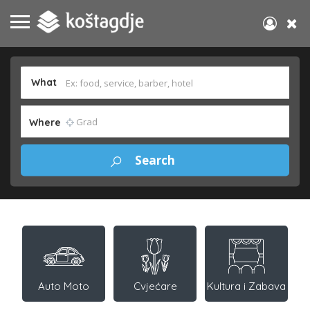
What
Where
Auto Moto
Cvjećare
Kultura i Zabava