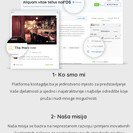
1- Ko smo mi
Platforma kostagdje.ba je jedinstveno mjesto za predstavljanje
Vaše djelatnosti a ujedno i najatraktivnije i najbolje odredište koje
pruža i nudi mnoge mogućnosti.
2- Naša misija
Naša misija se bazira na neprestanom razvoju i primjeni inovativnih
i konkretnih rješenja, te postavljanju novih standarda medija i