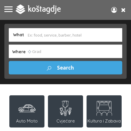
What
Where
Auto Moto
Cvjećare
Kultura i Zabava