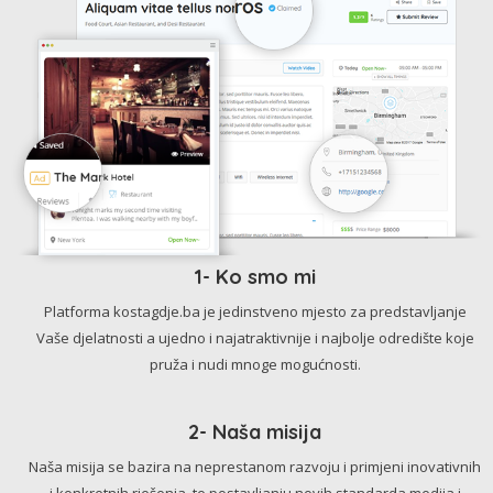
1- Ko smo mi
Platforma kostagdje.ba je jedinstveno mjesto za predstavljanje
Vaše djelatnosti a ujedno i najatraktivnije i najbolje odredište koje
pruža i nudi mnoge mogućnosti.
2- Naša misija
Naša misija se bazira na neprestanom razvoju i primjeni inovativnih
i konkretnih rješenja, te postavljanju novih standarda medija i