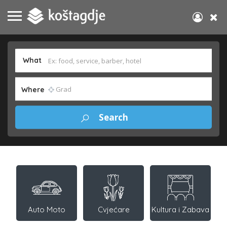
What
Where
Auto Moto
Cvjećare
Kultura i Zabava