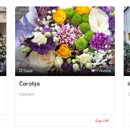
ew
Preview
Save
Čarolija
I
Cvjećare
C
!
Day Off!