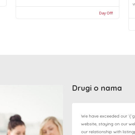
v
Day Off!
Drugi o nama
We have exceeded our `{`g
website, staying on our we
our relationship with listi