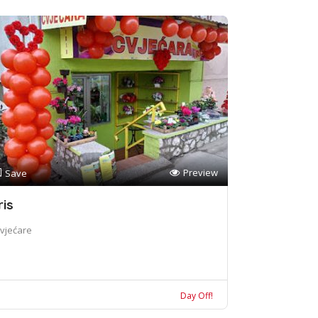
Preview
Save
ris
vjećare
Day Off!