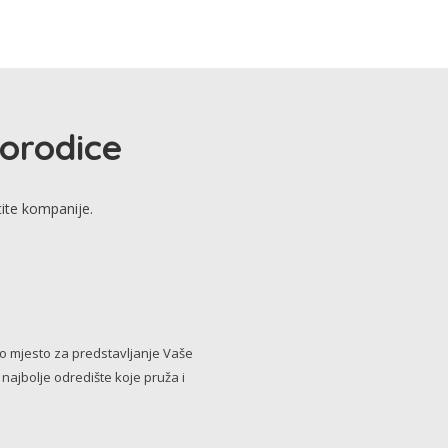
porodice
tite kompanije.
no mjesto za predstavljanje Vaše
i najbolje odredište koje pruža i