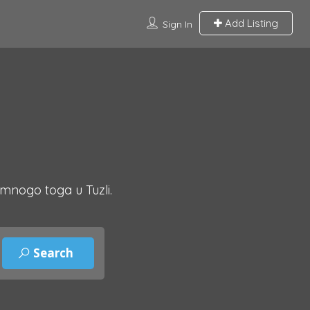
Add Listing
Sign In
 mnogo toga u Tuzli.