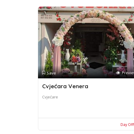
Previ
Save
Cvjećara Venera
Cvjećare
Day Off