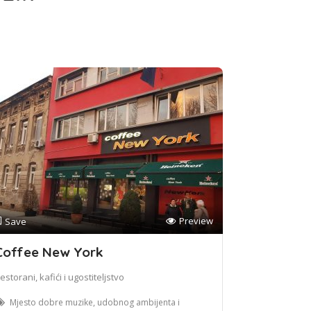
Preview
Save
Coffee New York
estorani, kafići i ugostiteljstvo
Mjesto dobre muzike, udobnog ambijenta i