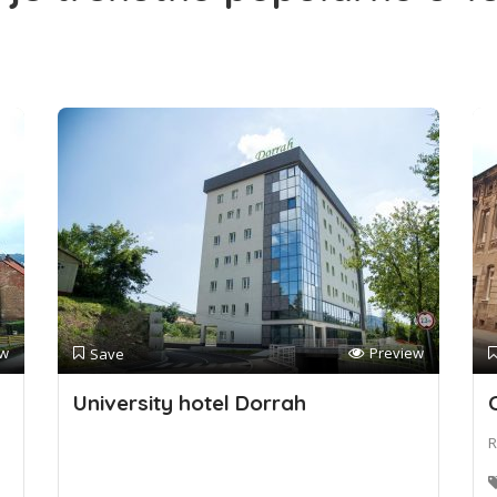
ew
Preview
Save
University hotel Dorrah
R