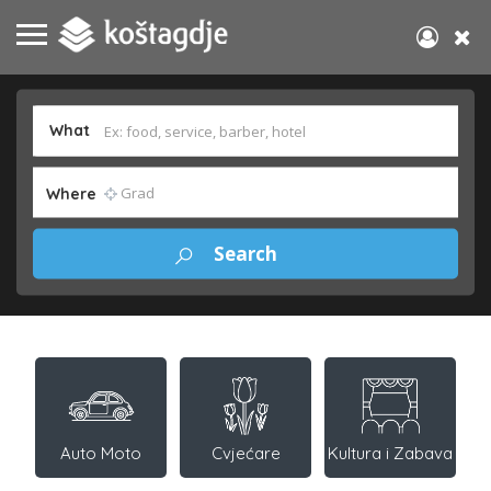
What
Where
Auto Moto
Cvjećare
Kultura i Zabava