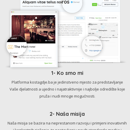
1- Ko smo mi
Platforma kostagdje.ba je jedinstveno mjesto za predstavljanje
Vaše djelatnosti a ujedno i najatraktivnije i najbolje odredište koje
pruža i nudi mnoge mogućnosti.
2- Naša misija
Naša misija se bazira na neprestanom razvoju i primjeni inovativnih
i konkretnih rješenja, te postavljanju novih standarda medija i