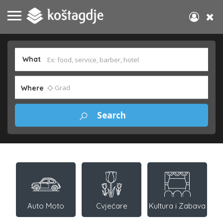
What
Where
Auto Moto
Cvjećare
Kultura i Zabava