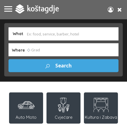
What
Where
Auto Moto
Cvjećare
Kultura i Zabava