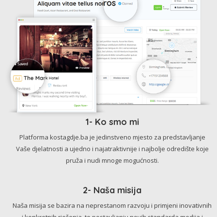
1- Ko smo mi
Platforma kostagdje.ba je jedinstveno mjesto za predstavljanje
Vaše djelatnosti a ujedno i najatraktivnije i najbolje odredište koje
pruža i nudi mnoge mogućnosti.
2- Naša misija
Naša misija se bazira na neprestanom razvoju i primjeni inovativnih
i konkretnih rješenja, te postavljanju novih standarda medija i