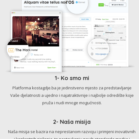
1- Ko smo mi
Platforma kostagdje.ba je jedinstveno mjesto za predstavljanje
Vaše djelatnosti a ujedno i najatraktivnije i najbolje odredište koje
pruža i nudi mnoge mogućnosti.
2- Naša misija
Naša misija se bazira na neprestanom razvoju i primjeni inovativnih
i konkretnih rješenja, te postavljanju novih standarda medija i