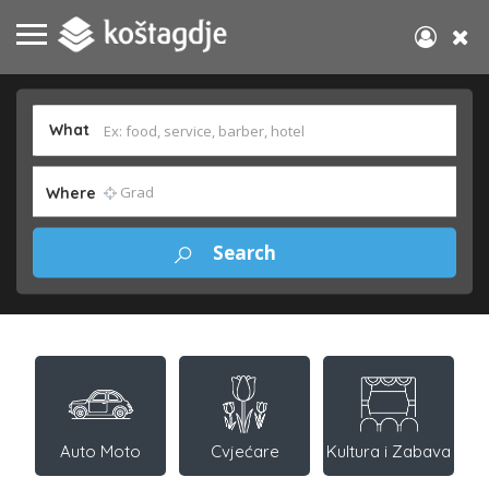
What
Where
Auto Moto
Cvjećare
Kultura i Zabava