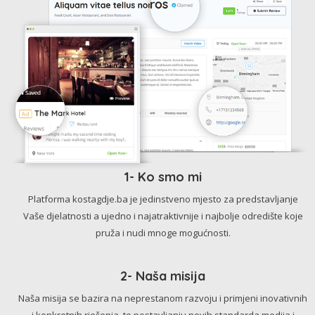
1- Ko smo mi
Platforma kostagdje.ba je jedinstveno mjesto za predstavljanje
Vaše djelatnosti a ujedno i najatraktivnije i najbolje odredište koje
pruža i nudi mnoge mogućnosti.
2- Naša misija
Naša misija se bazira na neprestanom razvoju i primjeni inovativnih
i konkretnih rješenja, te postavljanju novih standarda medija i