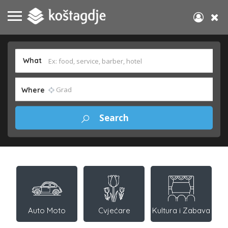
What
Where
Auto Moto
Cvjećare
Kultura i Zabava