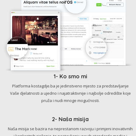
1- Ko smo mi
Platforma kostagdje.ba je jedinstveno mjesto za predstavljanje
Vaše djelatnosti a ujedno i najatraktivnije i najbolje odredište koje
pruža i nudi mnoge mogućnosti.
2- Naša misija
Naša misija se bazira na neprestanom razvoju i primjeni inovativnih
i konkretnih rješenja, te postavljanju novih standarda medija i