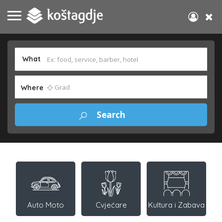
What
Where
Auto Moto
Cvjećare
Kultura i Zabava