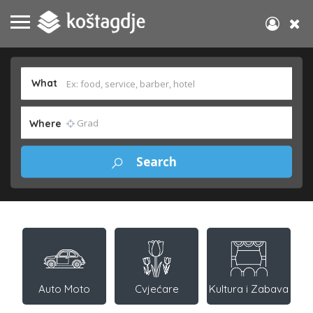
What
Where
Auto Moto
Cvjećare
Kultura i Zabava