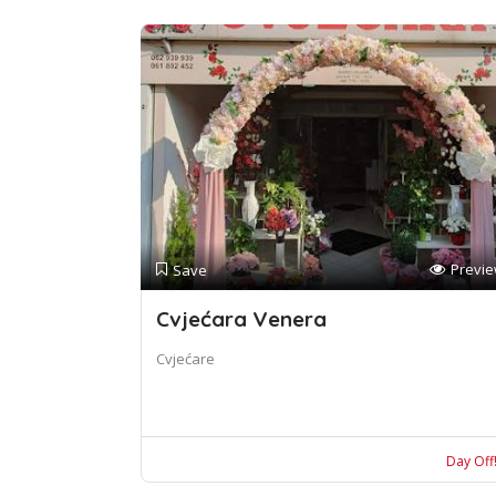
Previ
Save
Cvjećara Venera
Cvjećare
Day Off