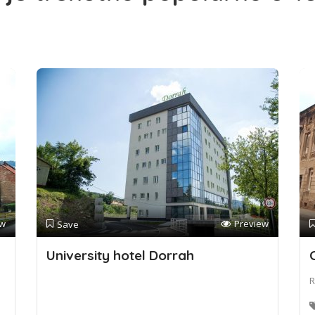
ew
Preview
Save
University hotel Dorrah
R