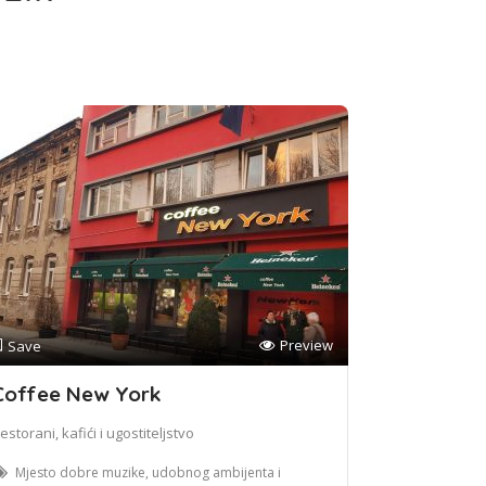
Preview
Save
Coffee New York
estorani, kafići i ugostiteljstvo
Mjesto dobre muzike, udobnog ambijenta i