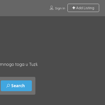
Add Listing
Sign In
 mnogo toga u Tuzli.