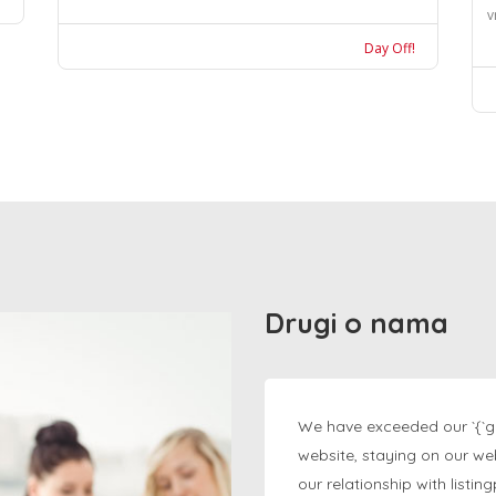
v
Day Off!
Drugi o nama
We have exceeded our `{`g
website, staying on our we
our relationship with listi