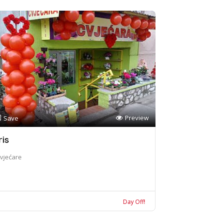
Preview
Save
ris
vjećare
Day Off!