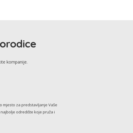
porodice
tite kompanije.
no mjesto za predstavljanje Vaše
i najbolje odredište koje pruža i