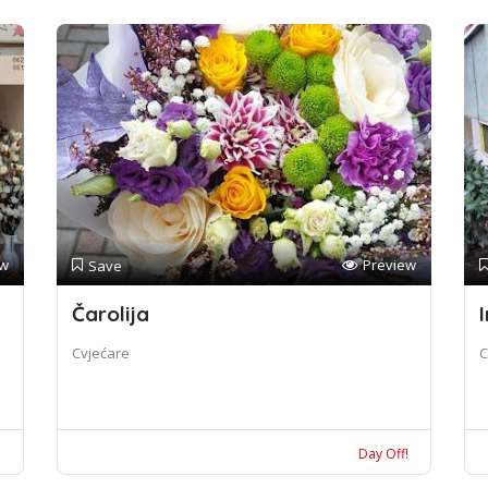
ew
Preview
Save
Čarolija
I
Cvjećare
C
!
Day Off!