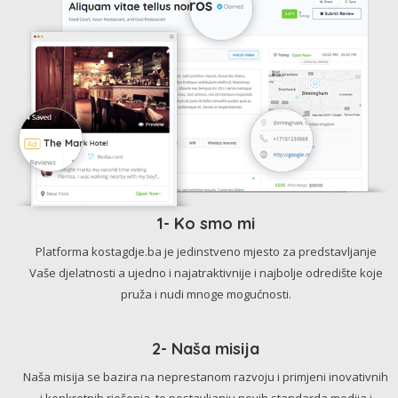
1- Ko smo mi
Platforma kostagdje.ba je jedinstveno mjesto za predstavljanje
Vaše djelatnosti a ujedno i najatraktivnije i najbolje odredište koje
pruža i nudi mnoge mogućnosti.
2- Naša misija
Naša misija se bazira na neprestanom razvoju i primjeni inovativnih
i konkretnih rješenja, te postavljanju novih standarda medija i