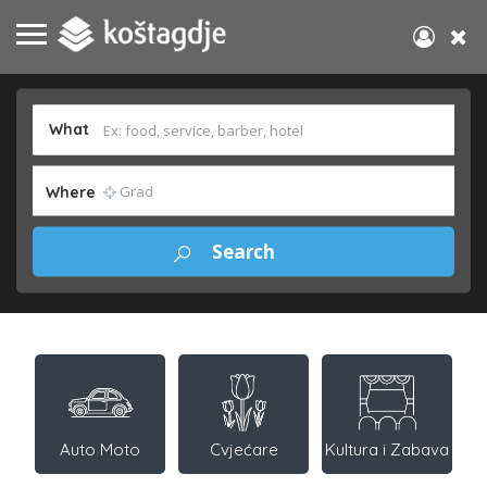
What
Where
Auto Moto
Cvjećare
Kultura i Zabava