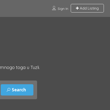
Add Listing
Sign In
 mnogo toga u Tuzli.