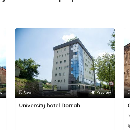
ew
Preview
Save
University hotel Dorrah
R