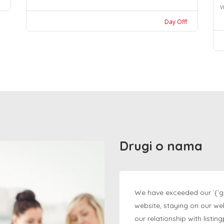
v
Day Off!
Drugi o nama
We have exceeded our `{`g
website, staying on our we
our relationship with listi