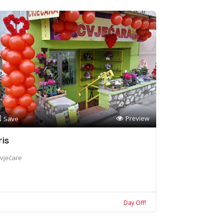
Preview
Save
ris
vjećare
Day Off!