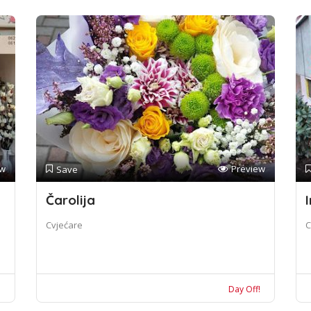
ew
Preview
Save
Čarolija
I
Cvjećare
C
!
Day Off!