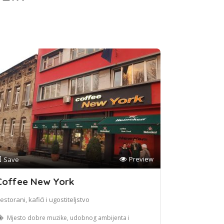
Preview
Save
Coffee New York
estorani, kafići i ugostiteljstvo
Mjesto dobre muzike, udobnog ambijenta i