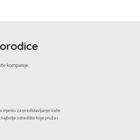
porodice
tite kompanije.
no mjesto za predstavljanje Vaše
i najbolje odredište koje pruža i