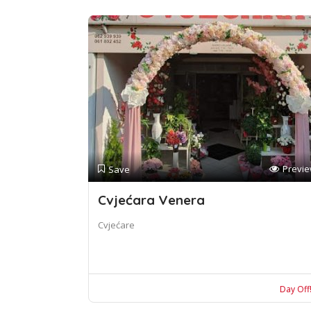
Previ
Save
Cvjećara Venera
Cvjećare
Day Off