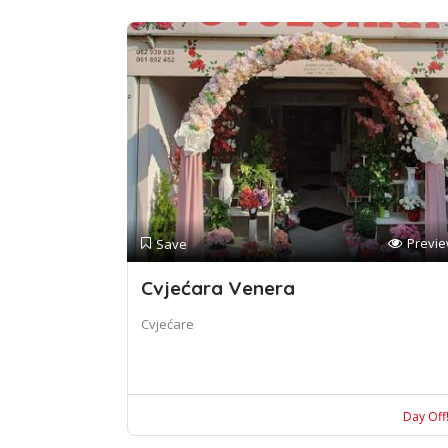
Previ
Save
Cvjećara Venera
Cvjećare
Day Off