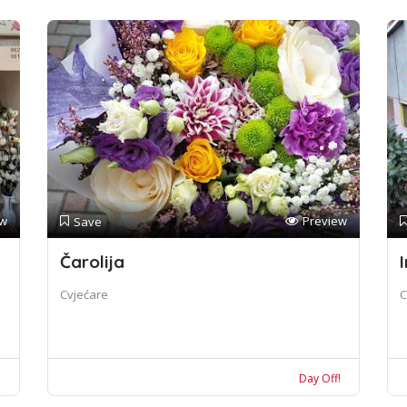
ew
Preview
Save
Čarolija
I
Cvjećare
C
!
Day Off!