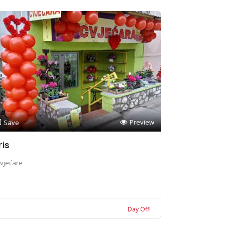
Preview
Save
ris
vjećare
Day Off!