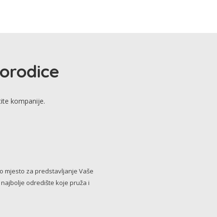
porodice
tite kompanije.
no mjesto za predstavljanje Vaše
i najbolje odredište koje pruža i