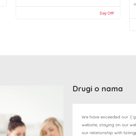
v
Day Off!
Drugi o nama
We have exceeded our `{`g
website, staying on our we
our relationship with listi