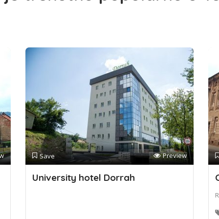
ew
Preview
Save
University hotel Dorrah
R