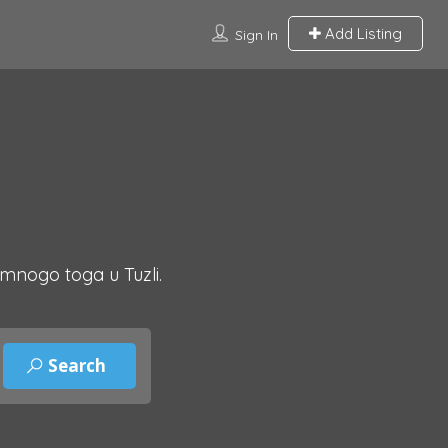
Add Listing
Sign In
 mnogo toga u Tuzli.