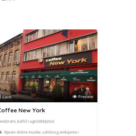
Preview
Save
Coffee New York
estorani, kafići i ugostiteljstvo
Mjesto dobre muzike, udobnog ambijenta i