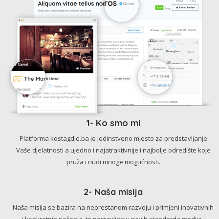
1- Ko smo mi
Platforma kostagdje.ba je jedinstveno mjesto za predstavljanje
Vaše djelatnosti a ujedno i najatraktivnije i najbolje odredište koje
pruža i nudi mnoge mogućnosti.
2- Naša misija
Naša misija se bazira na neprestanom razvoju i primjeni inovativnih
i konkretnih rješenja, te postavljanju novih standarda medija i