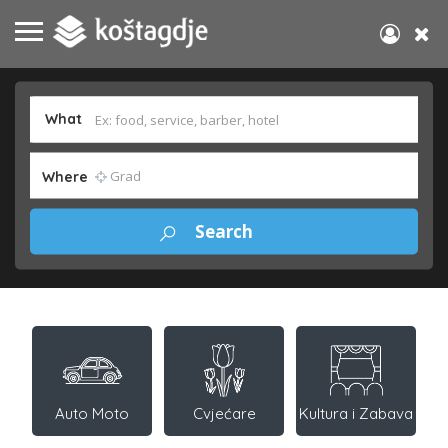
What
Where
Auto Moto
Cvjećare
Kultura i Zabava