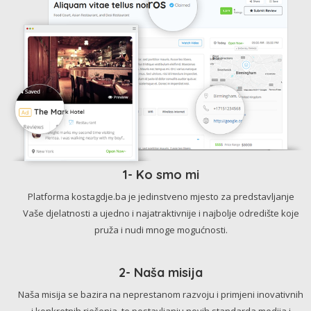
1- Ko smo mi
Platforma kostagdje.ba je jedinstveno mjesto za predstavljanje
Vaše djelatnosti a ujedno i najatraktivnije i najbolje odredište koje
pruža i nudi mnoge mogućnosti.
2- Naša misija
Naša misija se bazira na neprestanom razvoju i primjeni inovativnih
i konkretnih rješenja, te postavljanju novih standarda medija i