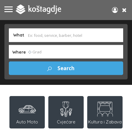
What
Where
Auto Moto
Cvjećare
Kultura i Zabava