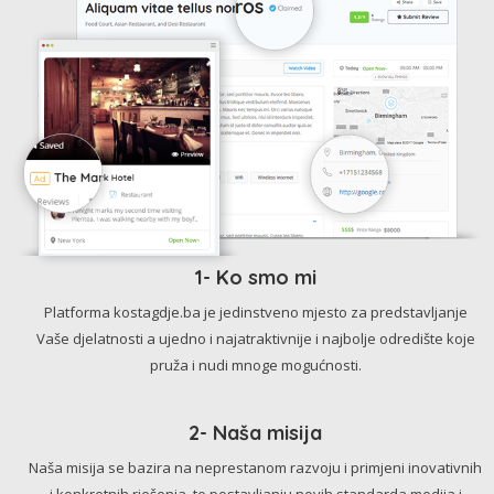
1- Ko smo mi
Platforma kostagdje.ba je jedinstveno mjesto za predstavljanje
Vaše djelatnosti a ujedno i najatraktivnije i najbolje odredište koje
pruža i nudi mnoge mogućnosti.
2- Naša misija
Naša misija se bazira na neprestanom razvoju i primjeni inovativnih
i konkretnih rješenja, te postavljanju novih standarda medija i