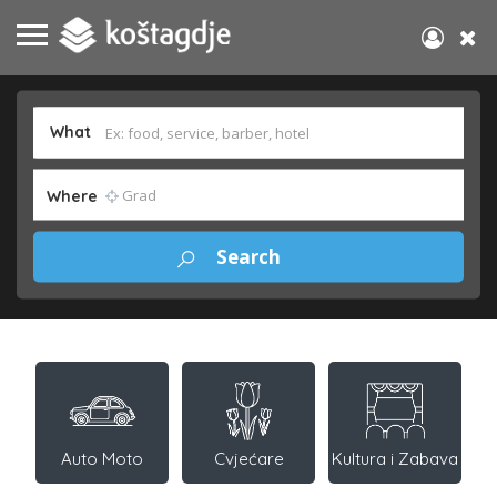
What
Where
Auto Moto
Cvjećare
Kultura i Zabava