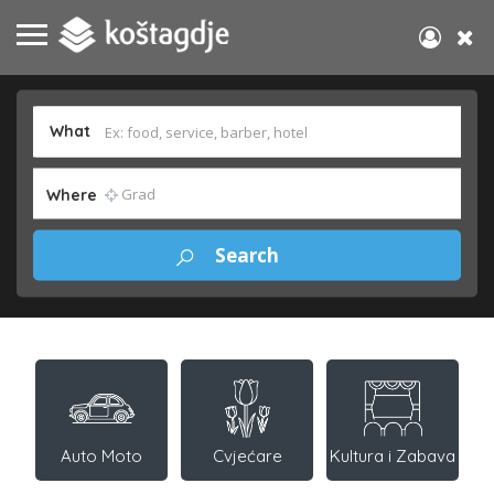
What
Where
Auto Moto
Cvjećare
Kultura i Zabava