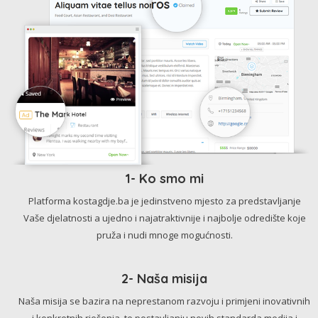
1- Ko smo mi
Platforma kostagdje.ba je jedinstveno mjesto za predstavljanje
Vaše djelatnosti a ujedno i najatraktivnije i najbolje odredište koje
pruža i nudi mnoge mogućnosti.
2- Naša misija
Naša misija se bazira na neprestanom razvoju i primjeni inovativnih
i konkretnih rješenja, te postavljanju novih standarda medija i