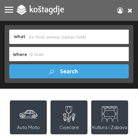
What
Where
Auto Moto
Cvjećare
Kultura i Zabava