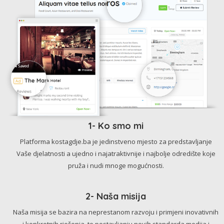
1- Ko smo mi
Platforma kostagdje.ba je jedinstveno mjesto za predstavljanje
Vaše djelatnosti a ujedno i najatraktivnije i najbolje odredište koje
pruža i nudi mnoge mogućnosti.
2- Naša misija
Naša misija se bazira na neprestanom razvoju i primjeni inovativnih
i konkretnih rješenja, te postavljanju novih standarda medija i