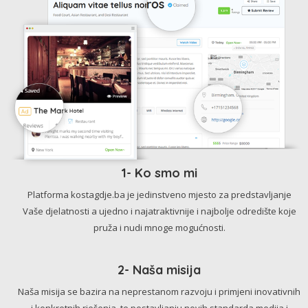
1- Ko smo mi
Platforma kostagdje.ba je jedinstveno mjesto za predstavljanje
Vaše djelatnosti a ujedno i najatraktivnije i najbolje odredište koje
pruža i nudi mnoge mogućnosti.
2- Naša misija
Naša misija se bazira na neprestanom razvoju i primjeni inovativnih
i konkretnih rješenja, te postavljanju novih standarda medija i