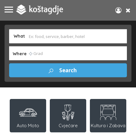
What
Where
Auto Moto
Cvjećare
Kultura i Zabava