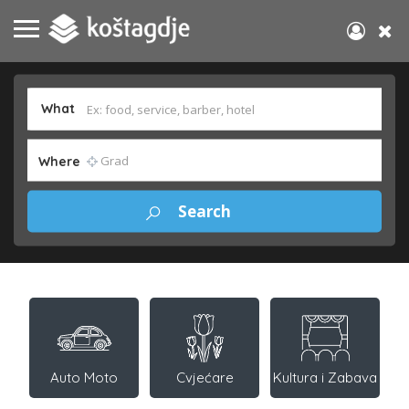
What
Where
Auto Moto
Cvjećare
Kultura i Zabava