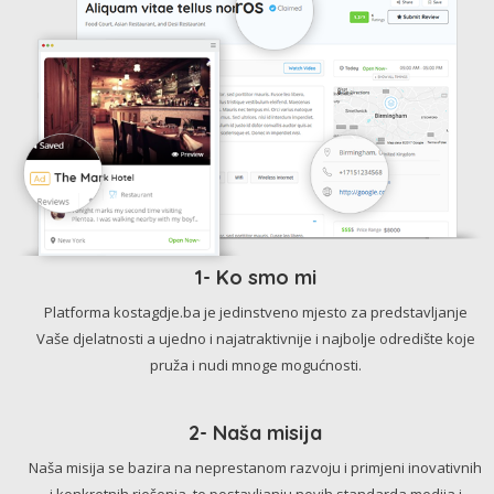
1- Ko smo mi
Platforma kostagdje.ba je jedinstveno mjesto za predstavljanje
Vaše djelatnosti a ujedno i najatraktivnije i najbolje odredište koje
pruža i nudi mnoge mogućnosti.
2- Naša misija
Naša misija se bazira na neprestanom razvoju i primjeni inovativnih
i konkretnih rješenja, te postavljanju novih standarda medija i