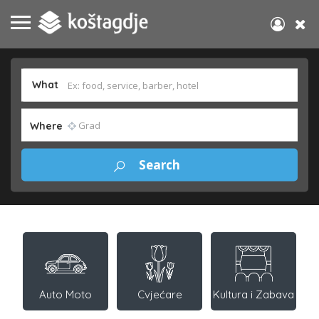
What
Where
Auto Moto
Cvjećare
Kultura i Zabava