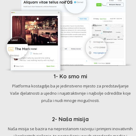
1- Ko smo mi
Platforma kostagdje.ba je jedinstveno mjesto za predstavljanje
Vaše djelatnosti a ujedno i najatraktivnije i najbolje odredište koje
pruža i nudi mnoge mogućnosti.
2- Naša misija
Naša misija se bazira na neprestanom razvoju i primjeni inovativnih
i konkretnih rješenja, te postavljanju novih standarda medija i