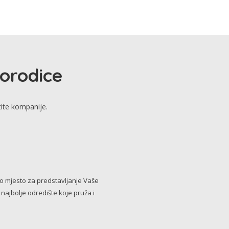
porodice
tite kompanije.
no mjesto za predstavljanje Vaše
i najbolje odredište koje pruža i