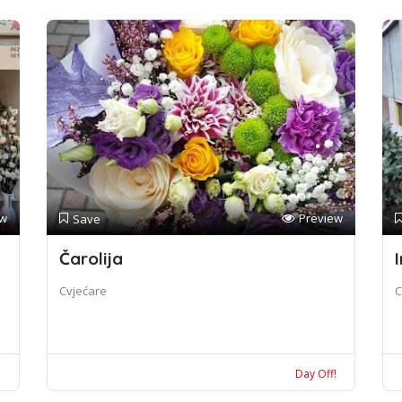
ew
Preview
Save
Čarolija
I
Cvjećare
C
!
Day Off!