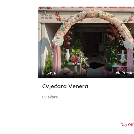
Previ
Save
Cvjećara Venera
Cvjećare
Day Off