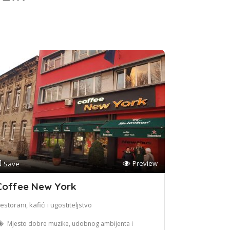
Preview
Save
Coffee New York
estorani, kafići i ugostiteljstvo
Mjesto dobre muzike, udobnog ambijenta i