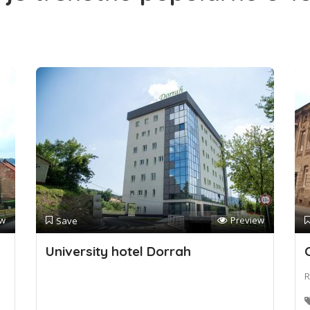
ew
Preview
Save
University hotel Dorrah
R