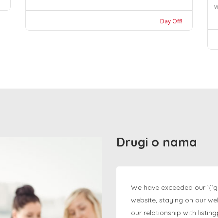
v
Day Off!
Drugi o nama
We have exceeded our `{`g
website, staying on our we
our relationship with listi