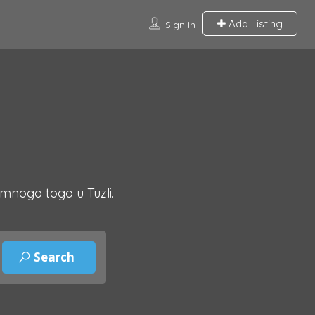
Add Listing
Sign In
 mnogo toga u Tuzli.