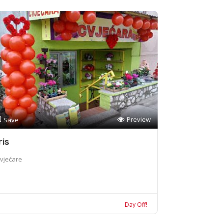
Preview
Save
ris
vjećare
Day Off!