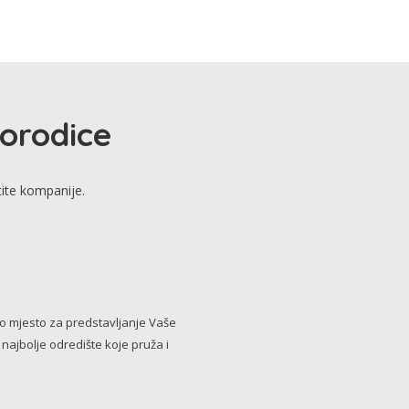
porodice
tite kompanije.
no mjesto za predstavljanje Vaše
i najbolje odredište koje pruža i