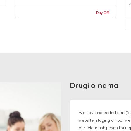
v
Day Off!
Drugi o nama
We have exceeded our `{`g
website, staying on our we
our relationship with listi