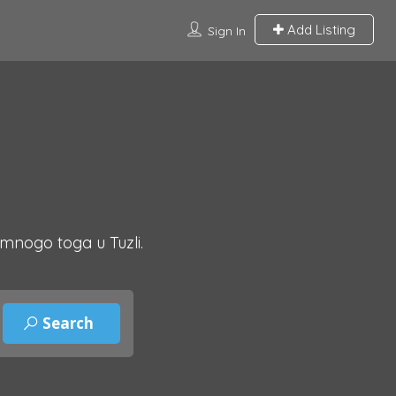
Add Listing
Sign In
 mnogo toga u Tuzli.