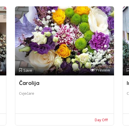
ew
Preview
Save
Čarolija
I
Cvjećare
C
!
Day Off!