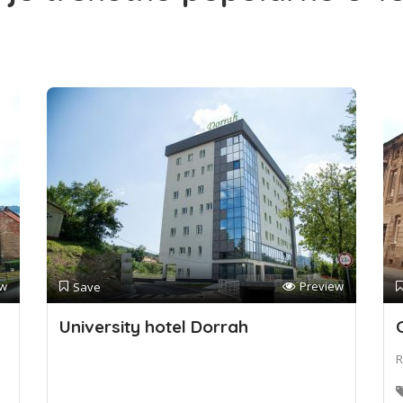
ew
Preview
Save
University hotel Dorrah
R