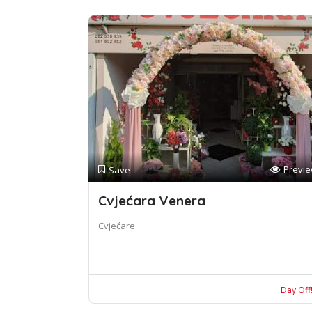
Previ
Save
Cvjećara Venera
Cvjećare
Day Off