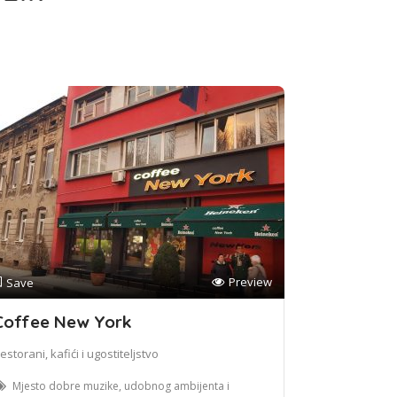
Preview
Save
Coffee New York
estorani, kafići i ugostiteljstvo
Mjesto dobre muzike, udobnog ambijenta i