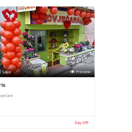
Preview
Save
ris
vjećare
Day Off!