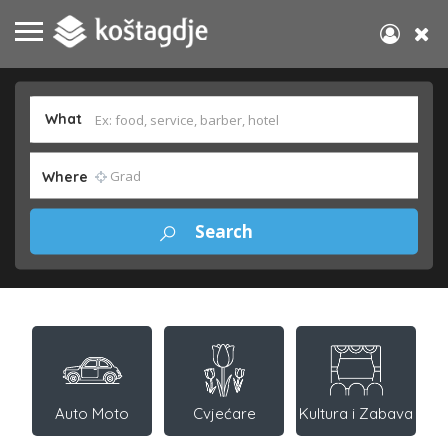
What
Where
Auto Moto
Cvjećare
Kultura i Zabava