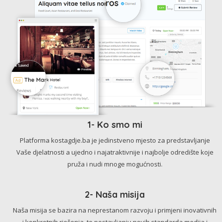
1- Ko smo mi
Platforma kostagdje.ba je jedinstveno mjesto za predstavljanje
Vaše djelatnosti a ujedno i najatraktivnije i najbolje odredište koje
pruža i nudi mnoge mogućnosti.
2- Naša misija
Naša misija se bazira na neprestanom razvoju i primjeni inovativnih
i konkretnih rješenja, te postavljanju novih standarda medija i