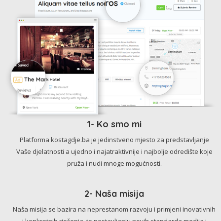
1- Ko smo mi
Platforma kostagdje.ba je jedinstveno mjesto za predstavljanje
Vaše djelatnosti a ujedno i najatraktivnije i najbolje odredište koje
pruža i nudi mnoge mogućnosti.
2- Naša misija
Naša misija se bazira na neprestanom razvoju i primjeni inovativnih
i konkretnih rješenja, te postavljanju novih standarda medija i