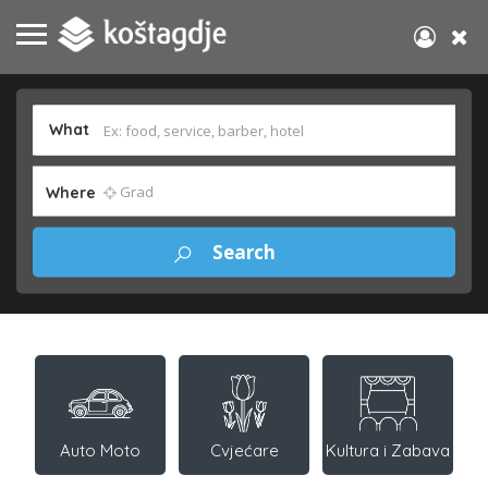
What
Where
Auto Moto
Cvjećare
Kultura i Zabava