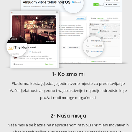
1- Ko smo mi
Platforma kostagdje.ba je jedinstveno mjesto za predstavljanje
Vaše djelatnosti a ujedno i najatraktivnije i najbolje odredište koje
pruža i nudi mnoge mogućnosti.
2- Naša misija
Naša misija se bazira na neprestanom razvoju i primjeni inovativnih
i konkretnih rješenja, te postavljanju novih standarda medija i