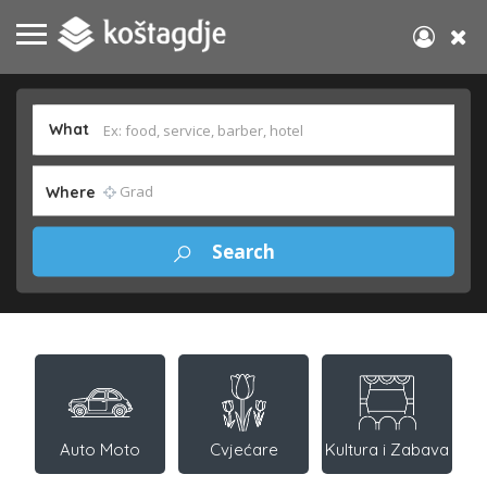
What
Where
Auto Moto
Cvjećare
Kultura i Zabava