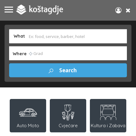
What
Where
Auto Moto
Cvjećare
Kultura i Zabava