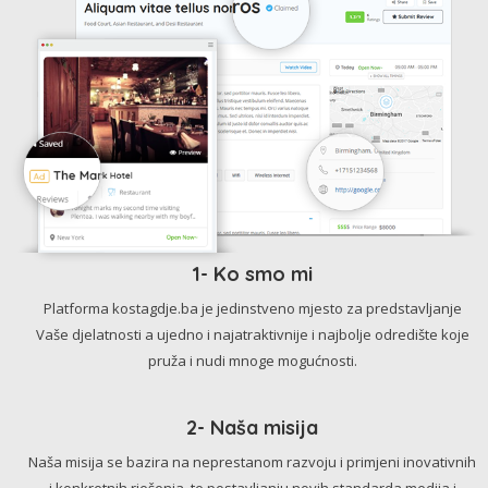
1- Ko smo mi
Platforma kostagdje.ba je jedinstveno mjesto za predstavljanje
Vaše djelatnosti a ujedno i najatraktivnije i najbolje odredište koje
pruža i nudi mnoge mogućnosti.
2- Naša misija
Naša misija se bazira na neprestanom razvoju i primjeni inovativnih
i konkretnih rješenja, te postavljanju novih standarda medija i