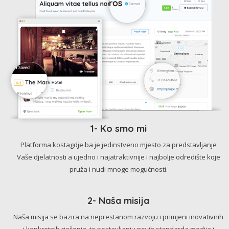
1- Ko smo mi
Platforma kostagdje.ba je jedinstveno mjesto za predstavljanje
Vaše djelatnosti a ujedno i najatraktivnije i najbolje odredište koje
pruža i nudi mnoge mogućnosti.
2- Naša misija
Naša misija se bazira na neprestanom razvoju i primjeni inovativnih
i konkretnih rješenja, te postavljanju novih standarda medija i