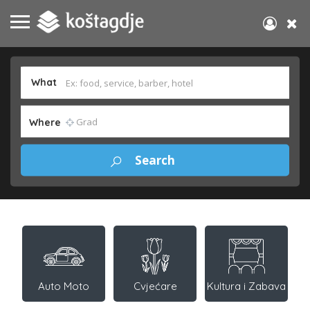
What
Where
Auto Moto
Cvjećare
Kultura i Zabava