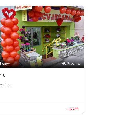
Preview
Save
ris
vjećare
Day Off!