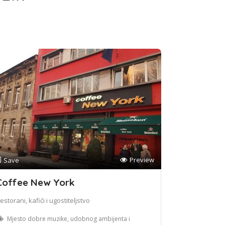
Preview
Save
Coffee New York
estorani, kafići i ugostiteljstvo
Mjesto dobre muzike, udobnog ambijenta i