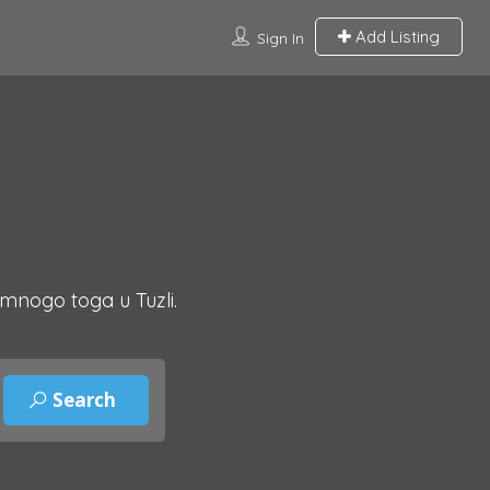
Add Listing
Sign In
 mnogo toga u Tuzli.