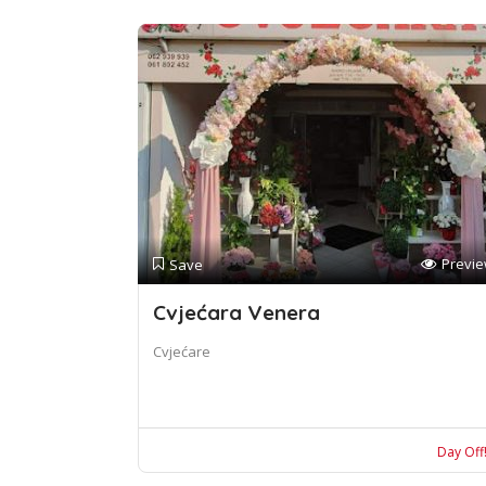
Previ
Save
Cvjećara Venera
Cvjećare
Day Off