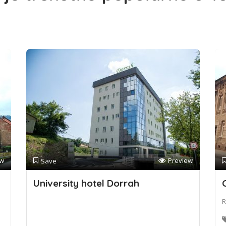
ew
Preview
Save
University hotel Dorrah
R