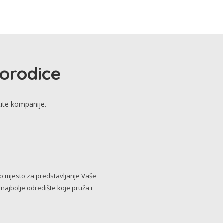
porodice
tite kompanije.
no mjesto za predstavljanje Vaše
i najbolje odredište koje pruža i