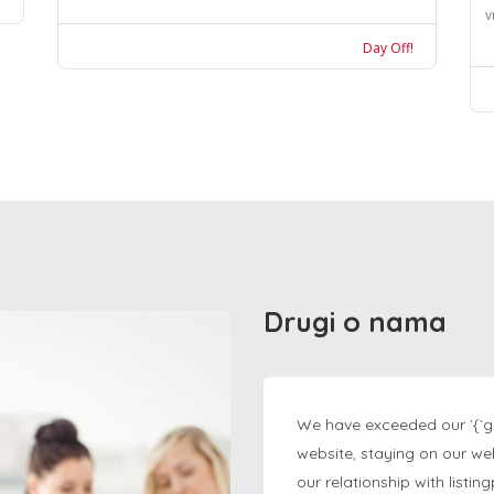
v
Day Off!
Drugi o nama
We have exceeded our `{`g
website, staying on our we
our relationship with listi