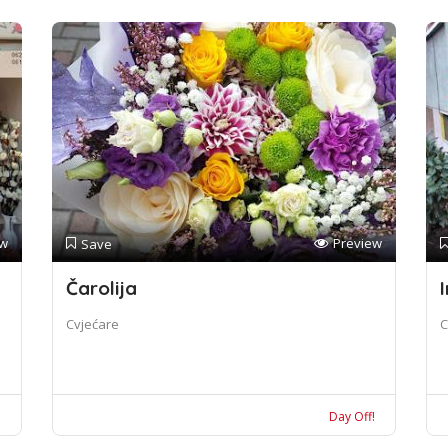
ew
Preview
Save
Čarolija
I
Cvjećare
C
!
Day Off!