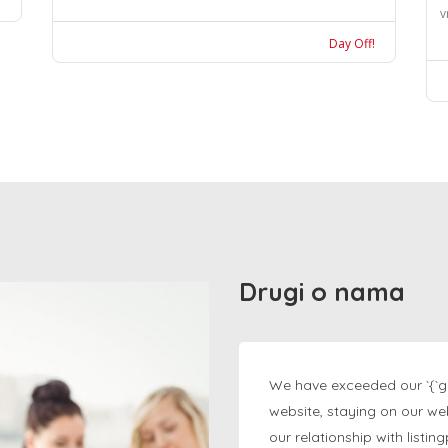
v
Day Off!
Drugi o nama
We have exceeded our `{`g
website, staying on our we
our relationship with listi