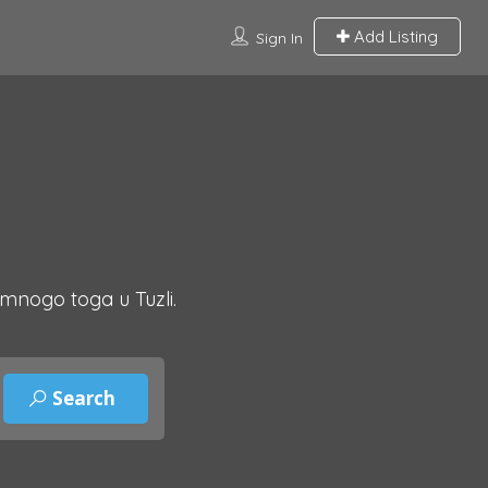
Add Listing
Sign In
 mnogo toga u Tuzli.