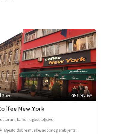
Preview
Save
Coffee New York
estorani, kafići i ugostiteljstvo
Mjesto dobre muzike, udobnog ambijenta i