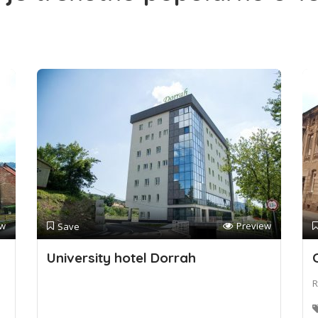
ew
Preview
Save
University hotel Dorrah
R