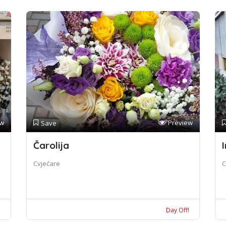
ew
Preview
Save
Čarolija
I
Cvjećare
C
!
Day Off!