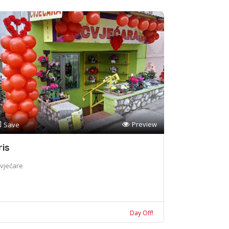
Preview
Save
ris
vjećare
Day Off!