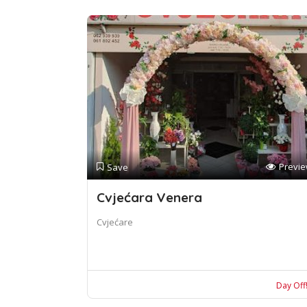
Previ
Save
Cvjećara Venera
Cvjećare
Day Off