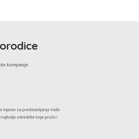
porodice
tite kompanije.
no mjesto za predstavljanje Vaše
i najbolje odredište koje pruža i