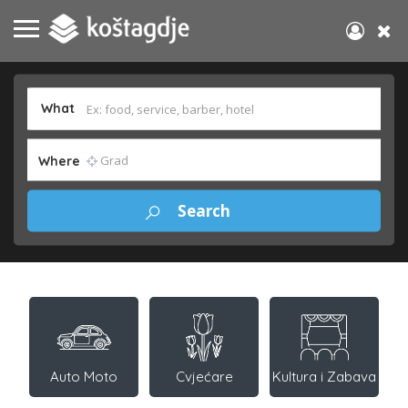
What
Where
Auto Moto
Cvjećare
Kultura i Zabava