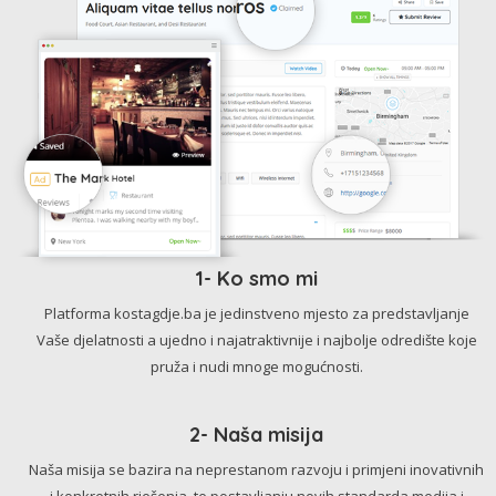
1- Ko smo mi
Platforma kostagdje.ba je jedinstveno mjesto za predstavljanje
Vaše djelatnosti a ujedno i najatraktivnije i najbolje odredište koje
pruža i nudi mnoge mogućnosti.
2- Naša misija
Naša misija se bazira na neprestanom razvoju i primjeni inovativnih
i konkretnih rješenja, te postavljanju novih standarda medija i