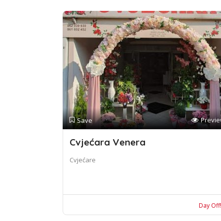
Previ
Save
Cvjećara Venera
Cvjećare
Day Off