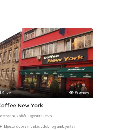
Preview
Save
Coffee New York
estorani, kafići i ugostiteljstvo
Mjesto dobre muzike, udobnog ambijenta i