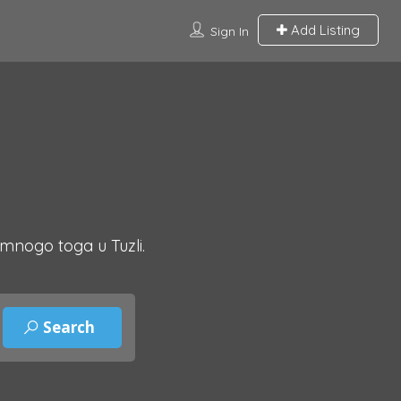
Add Listing
Sign In
 mnogo toga u Tuzli.