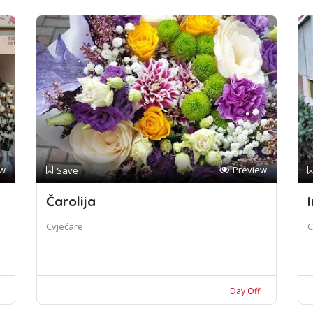
ew
Preview
Save
Čarolija
I
Cvjećare
C
!
Day Off!