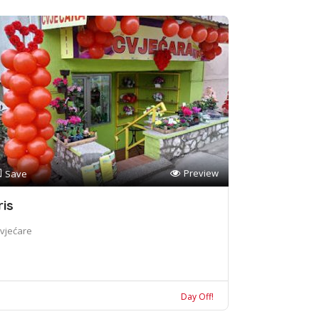
Preview
Save
ris
vjećare
Day Off!