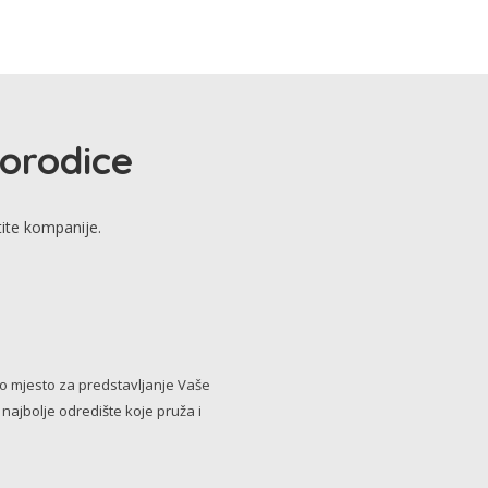
porodice
tite kompanije.
no mjesto za predstavljanje Vaše
i najbolje odredište koje pruža i