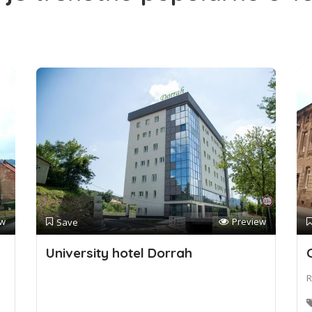
ew
Preview
Save
University hotel Dorrah
R