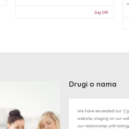
v
Day Off!
Drugi o nama
We have exceeded our `{`g
website, staying on our we
our relationship with listi