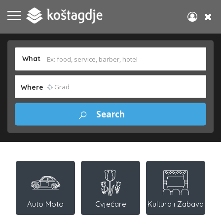
What
Where
Auto Moto
Cvjećare
Kultura i Zabava