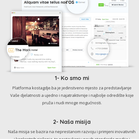
1- Ko smo mi
Platforma kostagdje.ba je jedinstveno mjesto za predstavljanje
Vaše djelatnosti a ujedno i najatraktivnije i najbolje odredište koje
pruža i nudi mnoge mogućnosti.
2- Naša misija
Naša misija se bazira na neprestanom razvoju i primjeni inovativnih
i konkretnih rješenja, te postavljanju novih standarda medija i