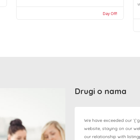
v
Day Off!
Drugi o nama
We have exceeded our `{`g
website, staying on our we
our relationship with listi