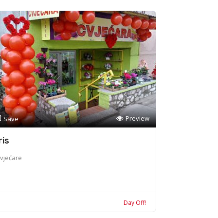
Preview
Save
ris
vjećare
Day Off!