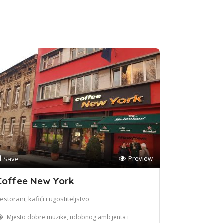
Preview
Save
Coffee New York
estorani, kafići i ugostiteljstvo
Mjesto dobre muzike, udobnog ambijenta i