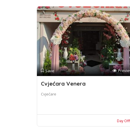
Previ
Save
Cvjećara Venera
Cvjećare
Day Off