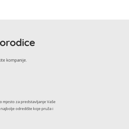
porodice
tite kompanije.
no mjesto za predstavljanje Vaše
i najbolje odredište koje pruža i